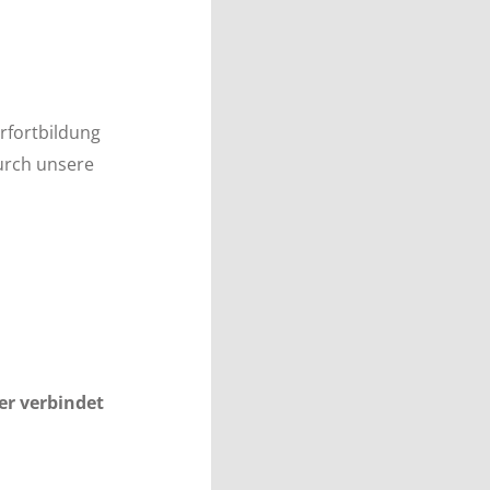
erfortbildung
urch unsere
er verbindet