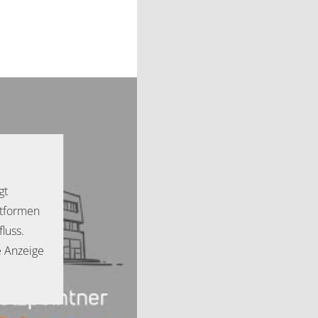
gt
ttformen
luss.
e Anzeige