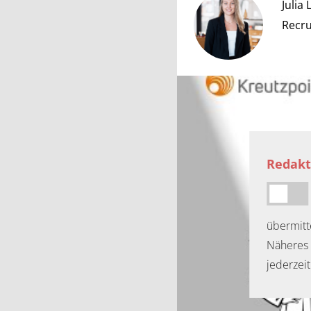
Julia
Recru
Redakt
übermitt
Näheres 
jederzei